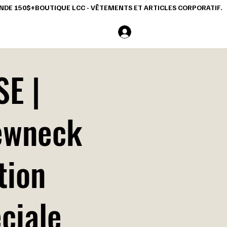
COMMANDE 150$+
Se connecter
E |
ewneck
tion
ciale