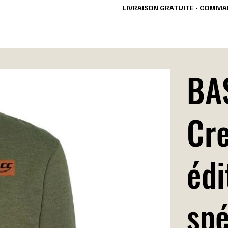
                                                                   LIVRAISON GRATUITE - 
COLLECTIONS
VÊTEMENTS
ACCESSOIRES
BAS
Cr
édi
spé