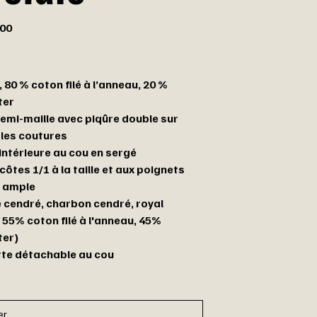
00
, 80 % coton filé à l’anneau, 20 %
ter
demi-maille avec piqûre double sur
 les coutures
intérieure au cou en sergé
ôtes 1/1 à la taille et aux poignets
 ample
 cendré, charbon cendré, royal
 55% coton filé à l'anneau, 45%
ter)
tte détachable au cou