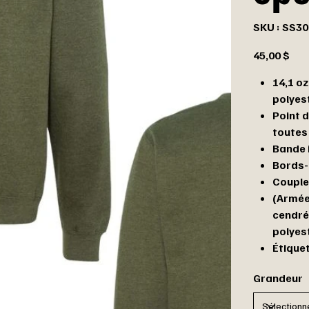
SKU
SKU :
SS30
SS3000
Prix
45,00 $
14,1 oz
polyes
Point 
toutes
Bande 
Bords-c
Couple
(Armée
cendré
polyes
Étique
Grandeur