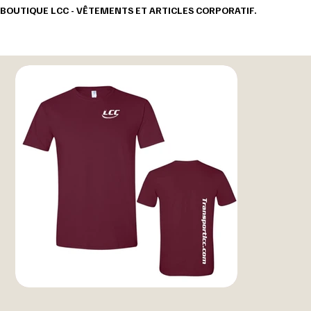
BOUTIQUE LCC - VÊTEMENTS ET ARTICLES CORPORATIF.                                       