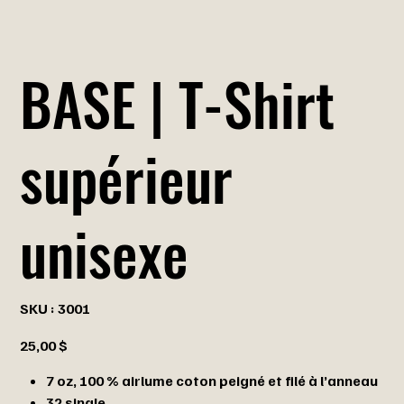
BASE | T-Shirt
supérieur
unisexe
SKU
SKU :
3001
3001
Prix
25,00 $
7 oz, 100 % airlume coton peigné et filé à l’anneau
32 single