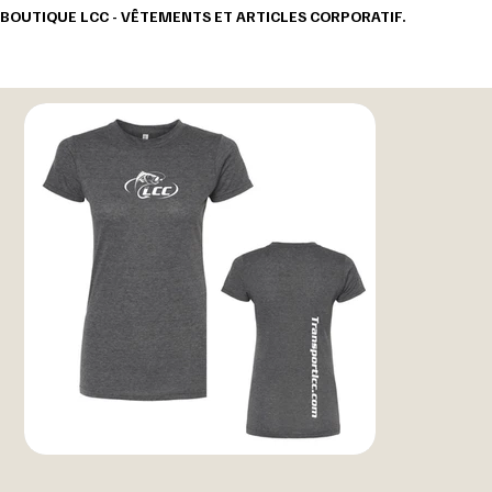
BOUTIQUE LCC - VÊTEMENTS ET ARTICLES CORPORATIF.                                       