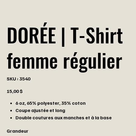
DORÉE | T-Shirt
femme régulier
SKU
SKU :
3540
3540
Prix
15,00 $
6 oz, 65% polyester, 35% coton
Coupe ajustée et long
Double coutures aux manches et à la base
Grandeur