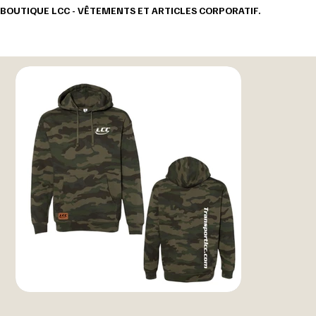
BOUTIQUE LCC - VÊTEMENTS ET ARTICLES CORPORATIF.                                       