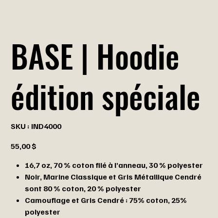
BASE | Hoodie
édition spéciale
SKU
SKU :
IND4000
IND4000
Prix
55,00 $
16,7 oz, 70 % coton filé à l’anneau, 30 % polyester
Noir, Marine Classique et Gris Métallique Cendré
sont 80 % coton, 20 % polyester
Camouflage et Gris Cendré : 75% coton, 25%
polyester