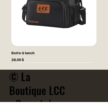
Boite à lunch
Prix
28,00 $
© La
Boutique LCC
- Propulsé