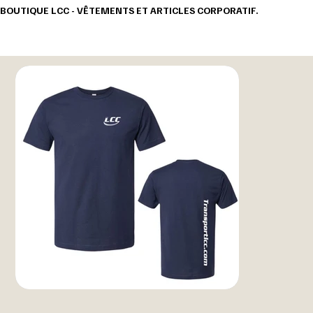
BOUTIQUE LCC - VÊTEMENTS ET ARTICLES CORPORATIF.                                       