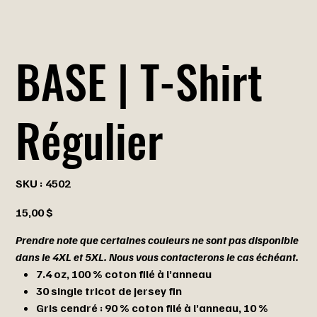
BASE | T-Shirt
Régulier
SKU
SKU :
4502
4502
Prix
15,00 $
Prendre note que certaines couleurs ne sont pas disponible
dans le 4XL et 5XL. Nous vous contacterons le cas échéant.
7.4 oz, 100 % coton filé à l’anneau
30 single tricot de jersey fin
Gris cendré : 90 % coton filé à l’anneau, 10 %