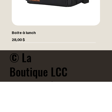
Boite à lunch
Prix
28,00 $
© La
Boutique LCC
- Propulsé
par
BOUTIQUE
POLITIQUE