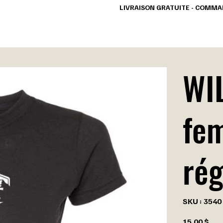
                                                                   LIVRAISON GRATUITE - 
COLLECTIONS
VÊTEMENTS
ACCESSOIRES
WIL
fe
rég
SKU
SKU :
3540
3540
Prix
15,00 $