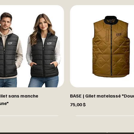
Gilet sans manche
BASE | Gilet matelassé "Do
une"
Prix
75,00 $