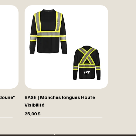
udoune"
BASE | Manches longues Haute
Visibilité
Prix
25,00 $