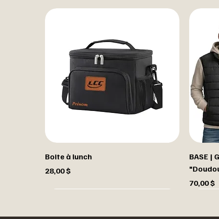
Boite à lunch
BASE | 
"Doudo
Prix
28,00 $
Prix
70,00 $