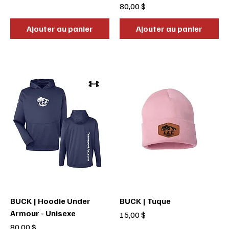
Prix
80,00 $
Ajouter au panier
Ajouter au panier
BUCK | Hoodie Under
BUCK | Tuque
Armour - Unisexe
Prix
15,00 $
Prix
80,00 $