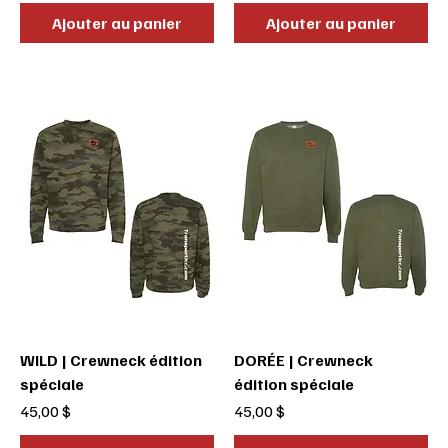
Ajouter au panier
Ajouter au panier
WILD | Crewneck édition
DORÉE | Crewneck
spéciale
édition spéciale
Prix
Prix
45,00 $
45,00 $