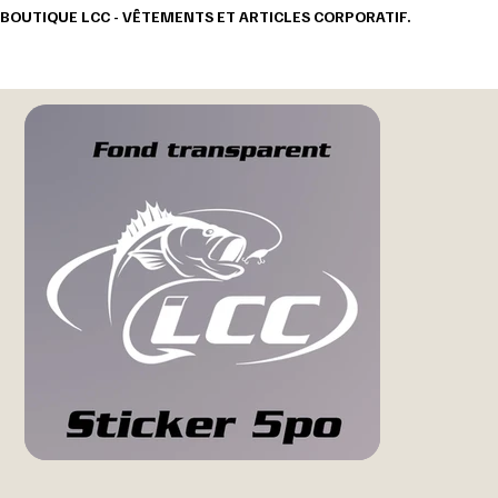
BOUTIQUE LCC - VÊTEMENTS ET ARTICLES CORPORATIF.                                       