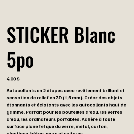
STICKER Blanc
5po
Prix
4,00 $
Autocollants en 2 étapes avec revêtement brillant et
sensation de relief en 3D (1,5 mm). Créez des objets
étonnants et éclatants avec les autocollants haut de
gamme. Parfait pour les
bouteilles d'eau, les verres
d'eau, les ordinateurs portables.
Adhère à toute
surface plane tel que du verre, métal, carton,
plastique, béton, murs et voitures.