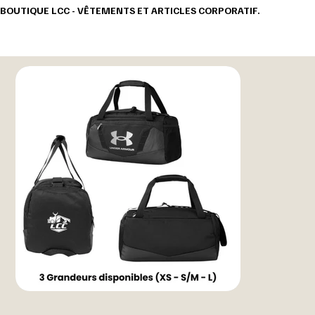
BOUTIQUE LCC - VÊTEMENTS ET ARTICLES CORPORATIF.                                       