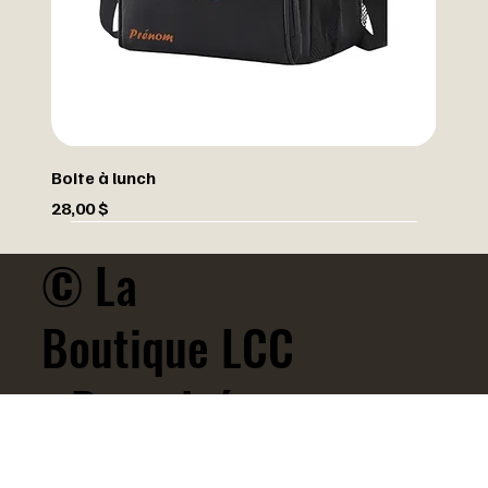
Boite à lunch
Prix
28,00 $
© La
Boutique LCC
- Propulsé
par