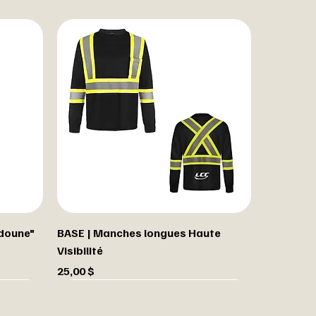
udoune"
BASE | Manches longues Haute
Visibilité
Prix
25,00 $