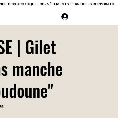
COMMANDE 150$+
Se connecter
E | Gilet
ns manche
oudoune"
75