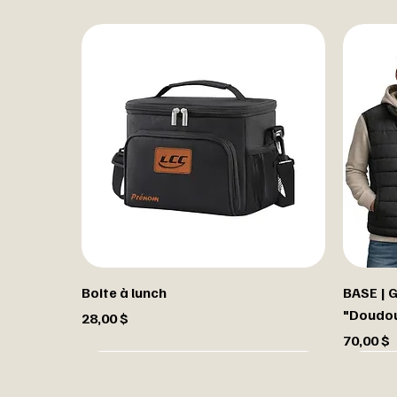
Boite à lunch
BASE | 
"Doudo
Prix
28,00 $
Prix
70,00 $