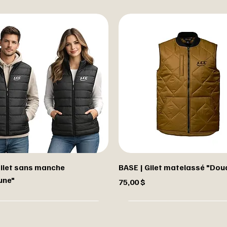
Gilet sans manche
BASE | Gilet matelassé "Do
une"
Prix
75,00 $