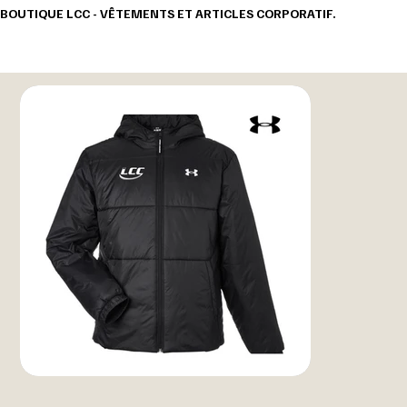
BOUTIQUE LCC - VÊTEMENTS ET ARTICLES CORPORATIF.                                       